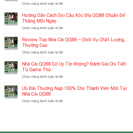
ở
Chức năng bình luận bị tắt
Thực
Hư
Hướng Dẫn Cách Soi Cầu Xóc Đĩa QQ88 Chuẩn Để
24
Chuyện
Thắng Mỗi Ngày
Th4
QQ88
ở
Chức năng bình luận bị tắt
Lừa
Hướng
Đảo
Dẫn
Review Top Nhà Cái QQ88 – Dịch Vụ Chất Lượng,
Người
24
Cách
Chơi?
Thưởng Cao
Th4
Soi
Cảnh
ở
Chức năng bình luận bị tắt
Cầu
Báo
Review
Xóc
Hay
Top
Nhà Cái QQ88 Có Uy Tín Không? Đánh Giá Chi Tiết
Đĩa
Tin
24
Nhà
QQ88
Từ Game Thủ
Đồn
Th4
Cái
Chuẩn
ở
Chức năng bình luận bị tắt
QQ88
Để
Nhà
–
Thắng
Cái
Ưu Đãi Thưởng Nạp 100% Cho Thành Viên Mới Tại
Dịch
Mỗi
24
QQ88
Vụ
Nhà Cái QQ88
Ngày
Th4
Có
Chất
ở
Chức năng bình luận bị tắt
Uy
Lượng,
Ưu
Tín
Thưởng
Đãi
Không?
Cao
Thưởng
Đánh
Nạp
Giá
100%
Chi
Cho
Tiết