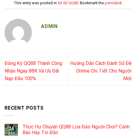
This entry was posted in
Xổ Số QQ88
. Bookmark the
permalink
.
ADMIN
Đăng Ký QQ88 Thành Công
Hướng Dẫn Cách Đánh Số Đề
Nhận Ngay 88K Và Ưu Đãi
Online Chi Tiết Cho Người
Nạp Đầu 100%
Mới
RECENT POSTS
Thực Hư Chuyện QQ88 Lừa Đảo Người Chơi? Cảnh
24
Báo Hay Tin Đồn
Th4