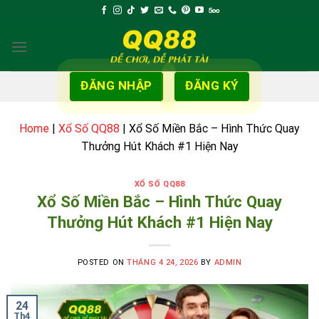
Skip
to
content
ĐĂNG NHẬP
ĐĂNG KÝ
Home
|
Xổ Số QQ88
|
Xổ Số Miền Bắc – Hình Thức Quay
Thưởng Hút Khách #1 Hiện Nay
XỔ SỐ QQ88
Xổ Số Miền Bắc – Hình Thức Quay
Thưởng Hút Khách #1 Hiện Nay
POSTED ON
THÁNG 4 24, 2026
BY
ADMIN
24
Th4