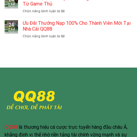
Nhà
QQ88
Từ Game Thủ
Đồn
Th4
Cái
Chuẩn
ở
Chức năng bình luận bị tắt
QQ88
Để
Nhà
–
Thắng
Cái
Ưu Đãi Thưởng Nạp 100% Cho Thành Viên Mới Tại
Dịch
Mỗi
24
QQ88
Vụ
Nhà Cái QQ88
Ngày
Th4
Có
Chất
ở
Chức năng bình luận bị tắt
Uy
Lượng,
Ưu
Tín
Thưởng
Đãi
Không?
Cao
Thưởng
Đánh
Nạp
Giá
100%
Chi
Cho
Tiết
Thành
Từ
Viên
Game
Mới
Thủ
Tại
Nhà
Cái
QQ88
QQ88
là thương hiệu cá cược trực tuyến hàng đầu châu Á,
khẳng định vị thế nhờ nền tảng tài chính vững mạnh và sự