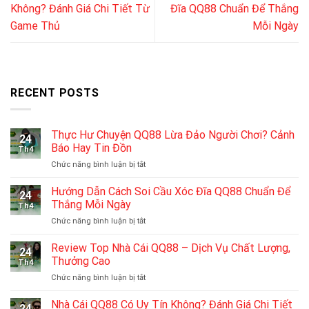
Không? Đánh Giá Chi Tiết Từ
Đĩa QQ88 Chuẩn Để Thắng
Game Thủ
Mỗi Ngày
RECENT POSTS
Thực Hư Chuyện QQ88 Lừa Đảo Người Chơi? Cảnh
24
Báo Hay Tin Đồn
Th4
ở
Chức năng bình luận bị tắt
Thực
Hư
Hướng Dẫn Cách Soi Cầu Xóc Đĩa QQ88 Chuẩn Để
24
Chuyện
Thắng Mỗi Ngày
Th4
QQ88
ở
Chức năng bình luận bị tắt
Lừa
Hướng
Đảo
Dẫn
Review Top Nhà Cái QQ88 – Dịch Vụ Chất Lượng,
Người
24
Cách
Chơi?
Thưởng Cao
Th4
Soi
Cảnh
ở
Chức năng bình luận bị tắt
Cầu
Báo
Review
Xóc
Hay
Top
Nhà Cái QQ88 Có Uy Tín Không? Đánh Giá Chi Tiết
Đĩa
Tin
24