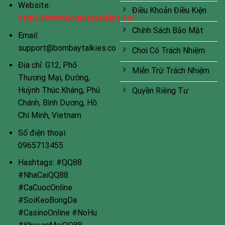
Website:
Điều Khoản Điều Kiện
https://www.bombaytalkies.co/
Chính Sách Bảo Mật
Email:
support@bombaytalkies.co
Chơi Có Trách Nhiệm
Địa chỉ: G12, Phố
Miễn Trừ Trách Nhiệm
Thương Mại, Đường,
Huỳnh Thúc Kháng, Phú
Quyền Riêng Tư
Chánh, Bình Dương, Hồ
Chí Minh, Vietnam
Số điện thoại:
0965713455
Hashtags: #QQ88
#NhaCaiQQ88
#CaCuocOnline
#SoiKeoBongDa
#CasinoOnline #NoHu