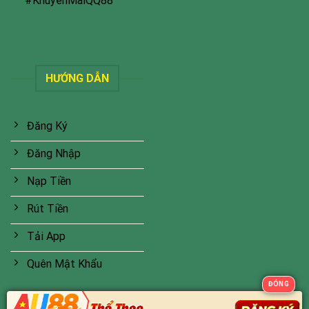
#KhuyenMaiQQ88
HƯỚNG DẪN
Đăng Ký
Đăng Nhập
Nạp Tiền
Rút Tiền
Tải App
Quên Mật Khẩu
ĐÓNG