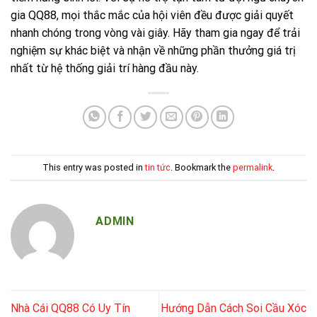
gia QQ88, mọi thắc mắc của hội viên đều được giải quyết
nhanh chóng trong vòng vài giây. Hãy tham gia ngay để trải
nghiệm sự khác biệt và nhận về những phần thưởng giá trị
nhất từ hệ thống giải trí hàng đầu này.
This entry was posted in
tin tức
. Bookmark the
permalink
.
ADMIN
Nhà Cái QQ88 Có Uy Tín
Hướng Dẫn Cách Soi Cầu Xóc