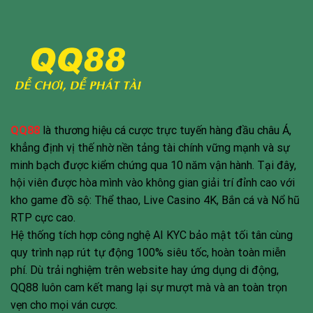
minh và giải pháp bảo mật dữ liệu đa
tầng.
Giấy phép hoạt động hợp pháp (PAGCOR,
Isle of Man, MGA)
Sự uy tín và tính pháp lý của
QQ88
được
chứng minh qua các chứng nhận và giấy
phép vận hành được cấp bởi các cơ quan
QQ88
là thương hiệu cá cược trực tuyến hàng đầu châu Á,
quản lý cờ bạc quốc tế khắt khe nhất hiện
khẳng định vị thế nhờ nền tảng tài chính vững mạnh và sự
nay:
minh bạch được kiểm chứng qua 10 năm vận hành. Tại đây,
hội viên được hòa mình vào không gian giải trí đỉnh cao với
PAGCOR (Philippine Amusement and
kho game đồ sộ: Thể thao, Live Casino 4K, Bắn cá và Nổ hũ
Gaming Corporation):
Giấy phép vận
RTP cực cao.
hành cá cược hợp pháp do Chính phủ
Hệ thống tích hợp công nghệ AI KYC bảo mật tối tân cùng
Philippines cấp và giám sát trực tiếp,
quy trình nạp rút tự động 100% siêu tốc, hoàn toàn miễn
đảm bảo mọi hoạt động kinh doanh
phí. Dù trải nghiệm trên website hay ứng dụng di động,
QQ88
tuân thủ đúng quy định pháp luật
QQ88 luôn cam kết mang lại sự mượt mà và an toàn trọn
hiện hành.
vẹn cho mọi ván cược.