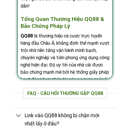
dẫn!
Tổng Quan Thương Hiệu QQ88 &
Bảo Chứng Pháp Lý
QQ88
là thương hiệu cá cược trực tuyến
hàng đầu Châu Á, khẳng định thế mạnh vượt
trội nhờ nền tảng vận hành minh bạch,
chuyên nghiệp và tiên phong ứng dụng công
nghệ hiện đại. Độ uy tín của nhà cái được
bảo chứng mạnh mẽ bởi hệ thống giấy phép
hoạt động hợp pháp từ các cơ quan quản lý
cá cược danh giá nhất thế giới. Bên cạnh
FAQ - CÂU HỎI THƯỜNG GẶP QQ88
đó, sự hợp tác chiến lược cùng các tổ chức
kiểm toán quốc tế độc lập chính là lời cam
kết vững chắc nhất cho một môi trường
Link vào QQ88 không bị chặn mới
giải trí an toàn và công bằng tuyệt đối.
nhất lấy ở đâu?
>>
Link truy cập
QQ88
tháng 8/2026 không