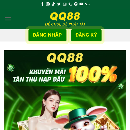
Skip
to
content
ĐĂNG NHẬP
ĐĂNG KÝ