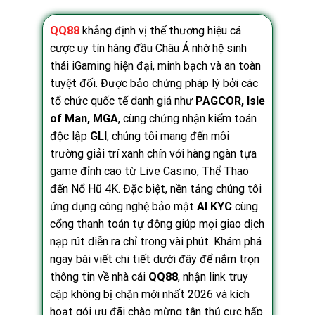
QQ88
khẳng định vị thế thương hiệu cá
cược uy tín hàng đầu Châu Á nhờ hệ sinh
thái iGaming hiện đại, minh bạch và an toàn
tuyệt đối. Được bảo chứng pháp lý bởi các
tổ chức quốc tế danh giá như
PAGCOR, Isle
of Man, MGA
, cùng chứng nhận kiểm toán
độc lập
GLI
, chúng tôi mang đến môi
trường giải trí xanh chín với hàng ngàn tựa
game đỉnh cao từ Live Casino, Thể Thao
đến Nổ Hũ 4K.
Đặc biệt, nền tảng chúng tôi
ứng dụng công nghệ bảo mật
AI KYC
cùng
cổng thanh toán tự động giúp mọi giao dịch
nạp rút diễn ra chỉ trong vài phút.
Khám phá
ngay bài viết chi tiết dưới đây
để nắm trọn
thông tin về nhà cái
QQ88
, nhận link truy
cập không bị chặn mới nhất 2026 và kích
hoạt gói ưu đãi chào mừng tân thủ cực hấp