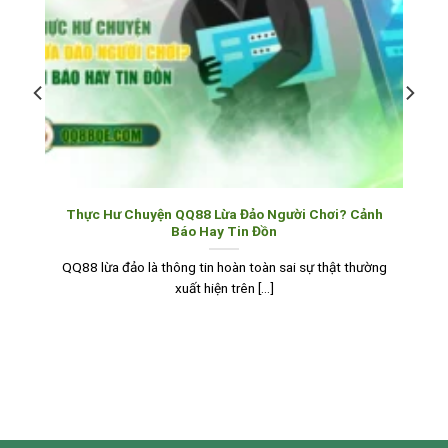
qua gần một thập kỷ vận hành và phát triển,
nhà cái chúng tôi đã khẳng định vị thế
thương hiệu bằng việc liên tục nâng cấp hệ
sinh thái trò chơi và tối ưu hóa trải nghiệm
người dùng.
Sứ mệnh:
Đem đến một môi trường cá
cược an toàn, công bằng và công khai
Thực Hư Chuyện QQ88 Lừa Đảo Người Chơi? Cảnh
minh bạch.
QQ88
cam kết bảo vệ quyền
Báo Hay Tin Đồn
lợi hợp pháp của hội viên thông qua công
nghệ vận hành tiên tiến và dịch vụ hỗ trợ
QQ88 lừa đảo là thông tin hoàn toàn sai sự thật thường
xuất hiện trên [...]
chuyên nghiệp.
Định hướng phát triển:
Hướng tới mục
tiêu trở thành thương hiệu iGaming dẫn
đầu khu vực Đông Nam Á, tích hợp các
công nghệ đột phá như Trí tuệ nhân tạo
(AI), hệ thống quản lý tài khoản thông