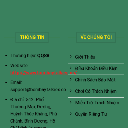
Isle of Man GSC (Gambling
Supervision Commission):
Chứng nhận
pháp lý từ cơ quan quản lý cá cược Isle
of Man – một trong những tổ chức có
tiêu chuẩn thẩm định tài chính và quản
THÔNG TIN
VỀ CHÚNG TÔI
trị rủi ro nghiêm ngặt nhất thế giới.
MGA (Malta Gaming Authority):
Giấy
Thương hiệu:
QQ88
phép hoạt động cá cược Châu Âu, khẳng
Giới Thiệu
định quy mô vận hành
QQ88
chuẩn quốc
Website:
Điều Khoản Điều Kiện
tế và khả năng đáp ứng các tiêu chuẩn
https://www.bombaytalkies.co/
dịch vụ toàn cầu.
Chính Sách Bảo Mật
Email:
support@bombaytalkies.co
Chứng nhận an toàn & Cam kết bảo mật
Chơi Có Trách Nhiệm
từ các tổ chức quốc tế (GLI, BMM
Địa chỉ: G12, Phố
Miễn Trừ Trách Nhiệm
Testlabs)
Thương Mại, Đường,
Huỳnh Thúc Kháng, Phú
Quyền Riêng Tư
Bên cạnh nền tảng pháp lý vững chắc,
Chánh, Bình Dương, Hồ
QQ88
hợp tác với các tổ chức kiểm toán