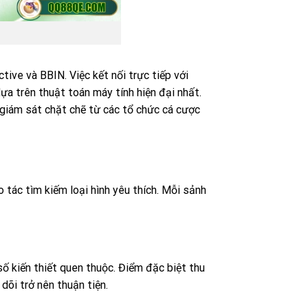
ive và BBIN. Việc kết nối trực tiếp với
ựa trên thuật toán máy tính hiện đại nhất.
ự giám sát chặt chẽ từ các tổ chức cá cược
 tác tìm kiếm loại hình yêu thích. Mỗi sảnh
 kiến thiết quen thuộc. Điểm đặc biệt thu
dõi trở nên thuận tiện.