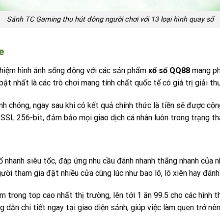
Sảnh TC Gaming thu hút đông người chơi với 13 loại hình quay số
e
nghiệm hình ảnh sống động với các sản phẩm
xổ số QQ88
mang ph
 bật nhất là các trò chơi mang tính chất quốc tế có giá trị giải 
nh chóng, ngay sau khi có kết quả chính thức là tiền sẽ được cộn
SSL 256-bit, đảm bảo mọi giao dịch cá nhân luôn trong trạng thá
số nhanh siêu tốc, đáp ứng nhu cầu đánh nhanh thắng nhanh của n
ười tham gia đặt nhiều cửa cùng lúc như bao lô, lô xiên hay đánh
 trong top cao nhất thị trường, lên tới 1 ăn 99.5 cho các hình t
 dẫn chi tiết ngay tại giao diện sảnh, giúp việc làm quen trở nên