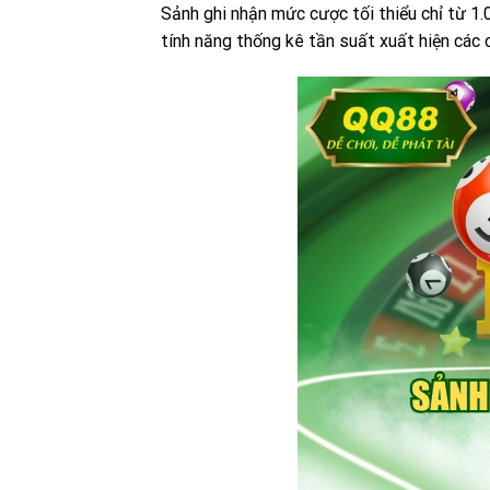
Sảnh ghi nhận mức cược tối thiểu chỉ từ 1.
tính năng thống kê tần suất xuất hiện các 