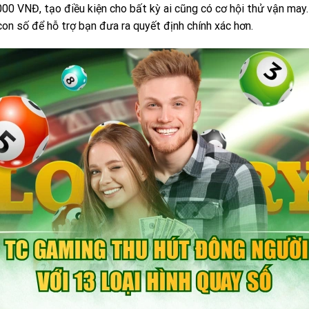
000 VNĐ, tạo điều kiện cho bất kỳ ai cũng có cơ hội thử vận ma
con số để hỗ trợ bạn đưa ra quyết định chính xác hơn.