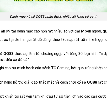
Danh mục xổ số QQ88 nhận được nhiều lời khen có cánh
n 99 tại danh mục cao hơn rất nhiều so với đại lý bên ngoài, giúp
ược tại danh mục rất dễ dùng, thao tác nạp rút tiền nhanh gọn ch
số QQ88
thực sự làm tôi choáng ngợp với tổng 30 loại hình đa dạ
hút đều có đủ cả.”
iá cao sự minh bạch của sảnh TC Gaming, kết quả trùng khớp hoàn
h hàng hỗ trợ giải đáp thắc mắc về cách chơi
xổ số QQ88
rất c
t khiến tôi rất yên tâm khi đầu tư số tiền lớn vào các cửa cược 