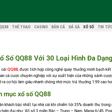
QQ88
THỂ THAO
CASINO
BẮN CÁ
ĐÁ GÀ
XỔ SỐ
TIN TỨ
ổ Số QQ88 Với 30 Loại Hình Đa Dạn
à cái
QQ88
, được tích hợp công nghệ quay thưởng minh bạch kết
an cá cược chuyên nghiệp với sự xuất hiện của những sảnh cược
a cơ hội làm giàu nhanh chóng nhờ mức trả thưởng 1:99 cao hơn
ên mục xổ số QQ88
n khách bậc nhất tại nhà cái khi chiếm tới 35% doanh thu trong 
n hiện đại như: Xổ số 3 miền Bắc – Trung – Nam, Mega 6/45, Po