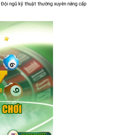
y. Đội ngũ kỹ thuật thường xuyên nâng cấp