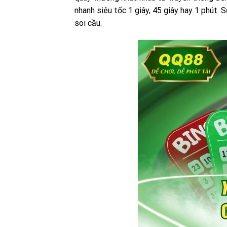
nhanh siêu tốc 1 giây, 45 giây hay 1 phút.
soi cầu.