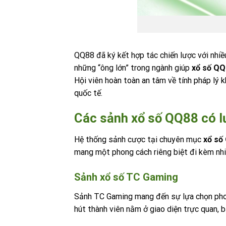
QQ88 đã ký kết hợp tác chiến lược với nhiề
những “ông lớn” trong ngành giúp
xổ số Q
Hội viên hoàn toàn an tâm về tính pháp lý 
quốc tế.
Các sảnh xổ số QQ88 có l
Hệ thống sảnh cược tại chuyên mục
xổ số
mang một phong cách riêng biệt đi kèm nhiề
Sảnh xổ số TC Gaming
Sảnh TC Gaming mang đến sự lựa chọn phong
hút thành viên nằm ở giao diện trực quan, b