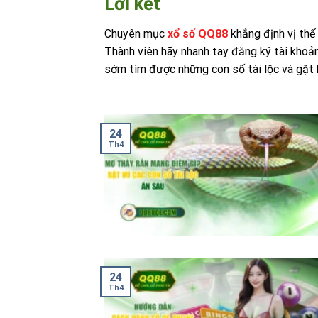
Lời kết
Chuyên mục
xổ số QQ88
khẳng định vị thế
Thành viên hãy nhanh tay đăng ký tài khoả
sớm tìm được những con số tài lộc và gặt 
24
Th4
24
Th4