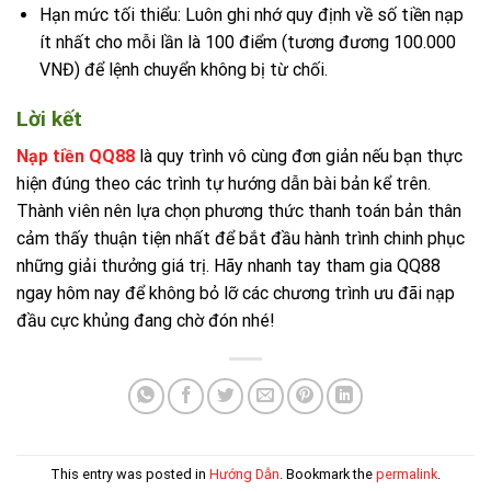
Hạn mức tối thiểu: Luôn ghi nhớ quy định về số tiền nạp
ít nhất cho mỗi lần là 100 điểm (tương đương 100.000
VNĐ) để lệnh chuyển không bị từ chối.
Lời kết
Nạp tiền QQ88
là quy trình vô cùng đơn giản nếu bạn thực
hiện đúng theo các trình tự hướng dẫn bài bản kể trên.
Thành viên nên lựa chọn phương thức thanh toán bản thân
cảm thấy thuận tiện nhất để bắt đầu hành trình chinh phục
những giải thưởng giá trị. Hãy nhanh tay tham gia QQ88
ngay hôm nay để không bỏ lỡ các chương trình ưu đãi nạp
đầu cực khủng đang chờ đón nhé!
This entry was posted in
Hướng Dẫn
. Bookmark the
permalink
.