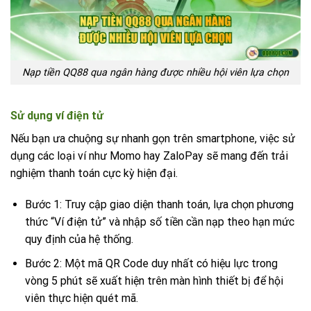
Nạp tiền QQ88 qua ngân hàng được nhiều hội viên lựa chọn
Sử dụng ví điện tử
Nếu bạn ưa chuộng sự nhanh gọn trên smartphone, việc sử
dụng các loại ví như Momo hay ZaloPay sẽ mang đến trải
nghiệm thanh toán cực kỳ hiện đại.
Bước 1: Truy cập giao diện thanh toán, lựa chọn phương
thức “Ví điện tử” và nhập số tiền cần nạp theo hạn mức
quy định của hệ thống.
Bước 2: Một mã QR Code duy nhất có hiệu lực trong
vòng 5 phút sẽ xuất hiện trên màn hình thiết bị để hội
viên thực hiện quét mã.