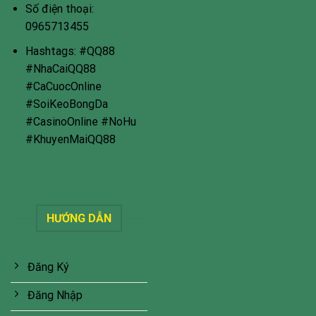
Số điện thoại:
0965713455
Hashtags: #QQ88
#NhaCaiQQ88
#CaCuocOnline
#SoiKeoBongDa
#CasinoOnline #NoHu
#KhuyenMaiQQ88
HƯỚNG DẪN
Đăng Ký
Đăng Nhập