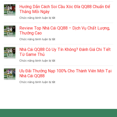
Thực
Hư
Hướng Dẫn Cách Soi Cầu Xóc Đĩa QQ88 Chuẩn Để
24
Chuyện
Thắng Mỗi Ngày
Th4
QQ88
ở
Chức năng bình luận bị tắt
Lừa
Hướng
Đảo
Dẫn
Review Top Nhà Cái QQ88 – Dịch Vụ Chất Lượng,
Người
24
Cách
Chơi?
Thưởng Cao
Th4
Soi
Cảnh
ở
Chức năng bình luận bị tắt
Cầu
Báo
Review
Xóc
Hay
Top
Nhà Cái QQ88 Có Uy Tín Không? Đánh Giá Chi Tiết
Đĩa
Tin
24
Nhà
QQ88
Từ Game Thủ
Đồn
Th4
Cái
Chuẩn
ở
Chức năng bình luận bị tắt
QQ88
Để
Nhà
–
Thắng
Cái
Ưu Đãi Thưởng Nạp 100% Cho Thành Viên Mới Tại
Dịch
Mỗi
24
QQ88
Vụ
Nhà Cái QQ88
Ngày
Th4
Có
Chất
ở
Chức năng bình luận bị tắt
Uy
Lượng,
Ưu
Tín
Thưởng
Đãi
Không?
Cao
Thưởng
Đánh
Nạp
Giá
100%
Chi
Cho
Tiết
Thành
Từ