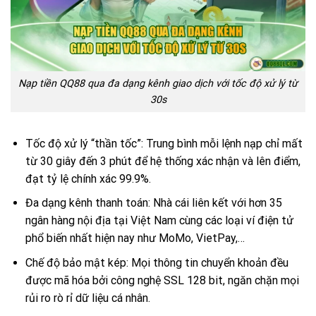
Nạp tiền QQ88 qua đa dạng kênh giao dịch với tốc độ xử lý từ
30s
Tốc độ xử lý “thần tốc”: Trung bình mỗi lệnh nạp chỉ mất
từ 30 giây đến 3 phút để hệ thống xác nhận và lên điểm,
đạt tỷ lệ chính xác 99.9%.
Đa dạng kênh thanh toán: Nhà cái liên kết với hơn 35
ngân hàng nội địa tại Việt Nam cùng các loại ví điện tử
phổ biến nhất hiện nay như MoMo, VietPay,…
Chế độ bảo mật kép: Mọi thông tin chuyển khoản đều
được mã hóa bởi công nghệ SSL 128 bit, ngăn chặn mọi
rủi ro rò rỉ dữ liệu cá nhân.