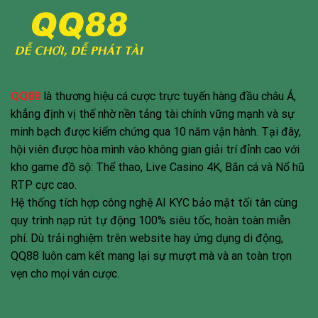
Tại
Nhà
Cái
QQ88
QQ88
là thương hiệu cá cược trực tuyến hàng đầu châu Á,
khẳng định vị thế nhờ nền tảng tài chính vững mạnh và sự
minh bạch được kiểm chứng qua 10 năm vận hành. Tại đây,
hội viên được hòa mình vào không gian giải trí đỉnh cao với
kho game đồ sộ: Thể thao, Live Casino 4K, Bắn cá và Nổ hũ
RTP cực cao.
Hệ thống tích hợp công nghệ AI KYC bảo mật tối tân cùng
quy trình nạp rút tự động 100% siêu tốc, hoàn toàn miễn
phí. Dù trải nghiệm trên website hay ứng dụng di động,
QQ88 luôn cam kết mang lại sự mượt mà và an toàn trọn
vẹn cho mọi ván cược.