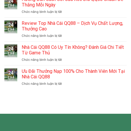
24
Chuyện
Thắng Mỗi Ngày
Th4
QQ88
ở
Chức năng bình luận bị tắt
Lừa
Hướng
Đảo
Dẫn
Review Top Nhà Cái QQ88 – Dịch Vụ Chất Lượng,
Người
24
Cách
Chơi?
Thưởng Cao
Th4
Soi
Cảnh
ở
Chức năng bình luận bị tắt
Cầu
Báo
Review
Xóc
Hay
Top
Nhà Cái QQ88 Có Uy Tín Không? Đánh Giá Chi Tiết
Đĩa
Tin
24
Nhà
QQ88
Từ Game Thủ
Đồn
Th4
Cái
Chuẩn
ở
Chức năng bình luận bị tắt
QQ88
Để
Nhà
–
Thắng
Cái
Ưu Đãi Thưởng Nạp 100% Cho Thành Viên Mới Tại
Dịch
Mỗi
24
QQ88
Vụ
Nhà Cái QQ88
Ngày
Th4
Có
Chất
ở
Chức năng bình luận bị tắt
Uy
Lượng,
Ưu
Tín
Thưởng
Đãi
Không?
Cao
Thưởng
Đánh
Nạp
Giá
100%
Chi
Cho
Tiết
Thành
Từ
Viên
Game
Mới
Thủ