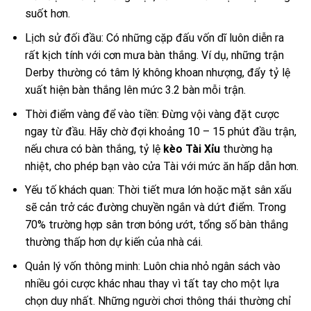
suốt hơn.
Lịch sử đối đầu: Có những cặp đấu vốn dĩ luôn diễn ra
rất kịch tính với cơn mưa bàn thắng. Ví dụ, những trận
Derby thường có tâm lý không khoan nhượng, đẩy tỷ lệ
xuất hiện bàn thắng lên mức 3.2 bàn mỗi trận.
Thời điểm vàng để vào tiền: Đừng vội vàng đặt cược
ngay từ đầu. Hãy chờ đợi khoảng 10 – 15 phút đầu trận,
nếu chưa có bàn thắng, tỷ lệ
kèo Tài Xỉu
thường hạ
nhiệt, cho phép bạn vào cửa Tài với mức ăn hấp dẫn hơn.
Yếu tố khách quan: Thời tiết mưa lớn hoặc mặt sân xấu
sẽ cản trở các đường chuyền ngắn và dứt điểm. Trong
70% trường hợp sân trơn bóng ướt, tổng số bàn thắng
thường thấp hơn dự kiến của nhà cái.
Quản lý vốn thông minh: Luôn chia nhỏ ngân sách vào
nhiều gói cược khác nhau thay vì tất tay cho một lựa
chọn duy nhất. Những người chơi thông thái thường chỉ