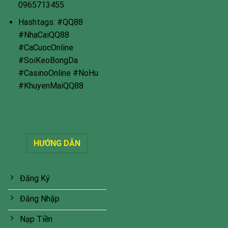
0965713455
Hashtags: #QQ88
#NhaCaiQQ88
#CaCuocOnline
#SoiKeoBongDa
#CasinoOnline #NoHu
#KhuyenMaiQQ88
HƯỚNG DẪN
Đăng Ký
Đăng Nhập
Nạp Tiền